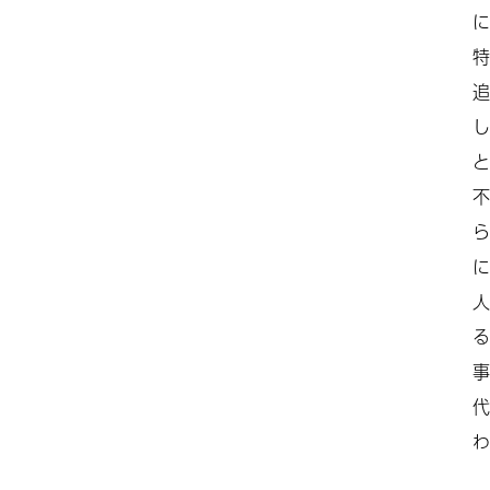
に
特
追
し
と
不
ら
に
人
る
事
代
わ