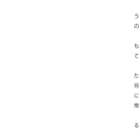
う
の
も
て
た
将
に
常
る