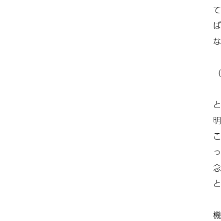
て
ば
な
（
と
明
こ
っ
念
と
機