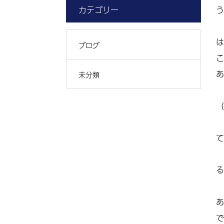
カテゴリー
う
は
ブログ
こ
あ
未分類
（
て
る
あ
で