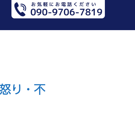
：怒り・不
）