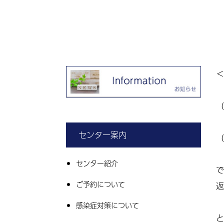
＜
（
センター案内
（
センター紹介
で
ご予約について
返
感染症対策について
と