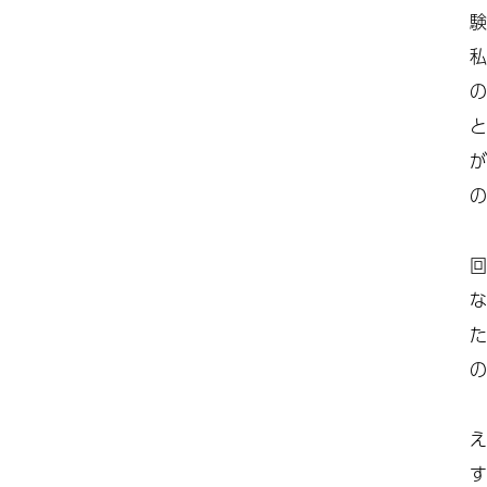
験
私
の
と
が
の
回
な
た
の
え
す