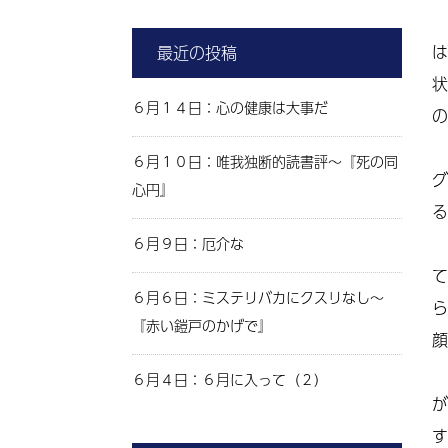
は
最近の投稿
状
６月１４日：心の健康は大事だ
の
６月１０日：唯我独断的読書評～『死の同
グ
心円』
る
６月９日：厄介な
て
６月６日：ミステリバカにクスリなし～
ら
『赤い鎧戸のかげで』
顔
６月４日：６月に入って（２）
が
す