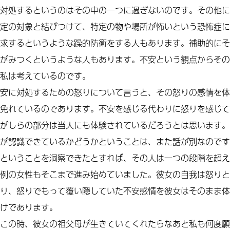
対処するというのはその中の一つに過ぎないのです。その他に
定の対象と結びつけて、特定の物や場所が怖いという恐怖症に
求するというような躁的防衛をする人もあります。補助的にそ
がみつくというような人もあります。不安という観点からその
私は考えているのです。
安に対処するための怒りについて言うと、その怒りの感情を体
免れているのであります。不安を感じる代わりに怒りを感じて
がしらの部分は当人にも体験されているだろうとは思います。
が認識できているかどうかということは、また話が別なのです
ということを洞察できたとすれば、その人は一つの段階を超え
例の女性もそこまで進み始めていました。彼女の自我は怒りと
り、怒りでもって覆い隠していた不安感情を
彼女は
そのまま体
けであります。
この時、彼女の祖父母が生きていてくれたらなあと私も何度願