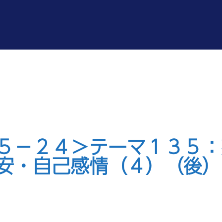
５－２４＞テーマ１３５
安・自己感情（４）（後