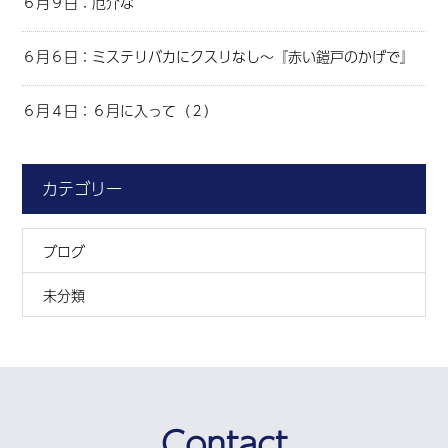
６月９日：厄介な
６月６日：ミステリバカにクスリなし～『赤い鎧戸のかげで』
６月４日：６月に入って（２）
カテゴリー
ブログ
未分類
Contact