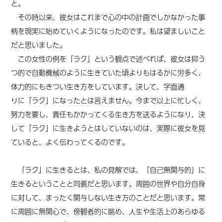
と。
その時以来、彼女はこれまで心の中の計画でしかなかった事
柄を現実に始めていくようになったのです。私は望ましいこと
だと思いました。
この女性の例を「ラク」という観点で述べれば、彼女は抑う
つ的で自動機械のように生きていた頃よりもはるかに労多く、
体力的にもきつい生き方をしています。決して、字面通
り
に
「ラク」になったとは言えません。今まで以上に忙しく、
努力を要し、責任もかかってくる生き方を送るようになり、決
して「ラク」に生きようとはしていないのは、実際に
彼女を
見
ていると、よく伝わってくるのです。
「ラク」に生きるとは、私の見解では、「自己無関与的」に
生きるということと同義だと思います。周囲の世界や自分自身
に対して、まったく関与しない生き方のことだと思います。常
に周囲に無関心で、傍観者的に眺め、人生や生活上のあらゆる