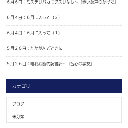
６月６日：ミステリバカにクスリなし～『赤い鎧戸のかげで』
６月４日：６月に入って（２）
６月４日：６月に入って（１）
５月２８日：たかがAIごときに
５月２６日：唯我独断的読書評～『苦心の学友』
カテゴリー
ブログ
未分類