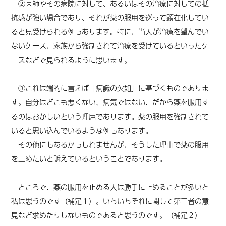
②医師やその病院に対して、あるいはその治療に対しての抵
抗感が強い場合であり、それが薬の服用を巡って顕在化してい
ると
見受けられる
例もあります。特に、当人が治療を望んでい
ないケース、家族から強制されて治療を受けているといったケ
ースなどで見られるように思います。
③これは端的に言えば「病識の欠如」に基づくものでありま
す。自分はどこも悪くない、病気ではない、だから薬を服用す
るのはおかしいという理屈であります。薬の服用を強制されて
いると思い込んでいる
ような
例もあります。
その他にもあるかもしれませんが、そうした理由で薬の服用
を止めたいと訴え
てい
るということであります。
ところで、薬の服用を止める人は勝手に止めることが多いと
私は思うのです（
補足１）
。いちいちそれに関して第三者の意
見など求めたりしないものであると思うのです。（
補足２）