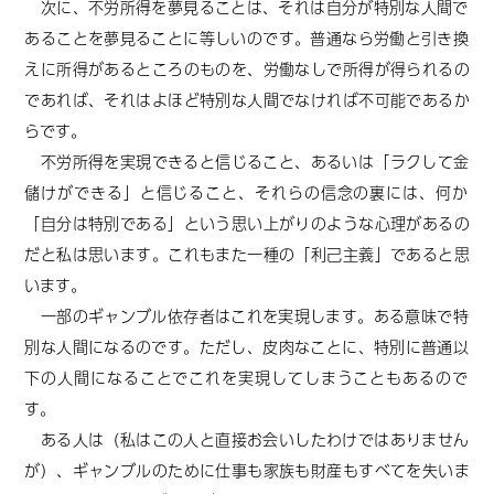
次に、
不労所得を夢見ることは、それは自分が特別な人間で
あることを夢見ること
に等しい
のです。普通なら労働と引き換
えに所得があるところのものを、労働なしで所得が得られるの
であれば、それはよほど特別な人間でなければ不可能であるか
らです。
不労所得を実現できると信じること、あるいは「ラクして金
儲けができる」と信じること
、それらの信念
の裏には、何か
「自分は特別である」という思い上がりのような心理があるの
だと私は思います。これもまた一種の「利己主義」であると思
います。
一部のギャンブル依存者はこれを実現します。
ある意味で
特
別な人間になるのです。ただし、
皮肉なことに、
特別に普通以
下の人間になることでこれを実現してしまう
こともある
ので
す。
ある人は（私はこの人と直接お会いしたわけではありません
が）、ギャンブルのために仕事も家族も財産もすべてを失いま