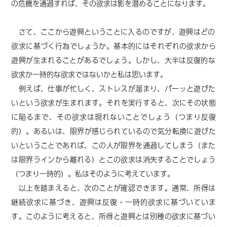
の危機を通過すれば、その欲求は影を潜めることになります。
さて、ここ
から
遊興ということに入るのですが、遊興はどの
欲求に基づく行為でしょうか。基本的にはそれぞれの欲求から
遊興が生まれることがあ
るでしょう
。しかし、大半は反復的な
欲求か一時的な欲求ではないかと私は思います。
例えば、仕事が忙しく、ストレスが溜まり、パーッと遊びた
いという欲求が生まれます。それを実行すると、次にその状態
に陥るまで、その欲求は現れないことでしょう（つまり反復
的）。あるいは、限界が感じられているので気分転換に遊びた
いということであれば、この人が限界を通過してしまう
（また
は限界ラインから離れる）
とこの欲求は消失することでしょう
（つまり一時的）。私はそのように考えています。
以上を踏まえると、次のことが確認できます。通常、所得は
継続欲求に基づき、遊興は反復・一時的欲求に基づいていま
す。
このように考えると、
所得と遊興とは別種の欲求に基づい