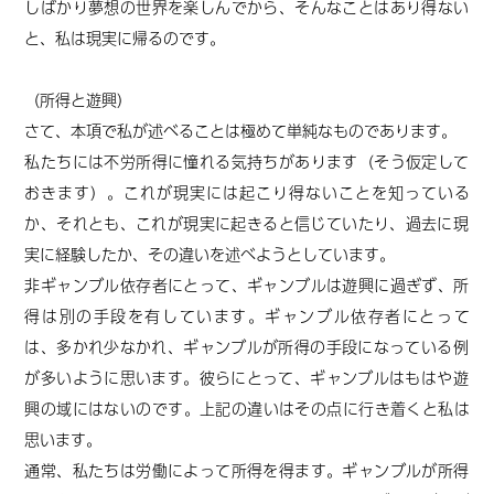
しばかり夢想の世界を楽しんでから、
そんなことはあり得ない
と、
私は
現実に帰るのです。
（所得と遊興）
さて、
本項で私が述べることは極めて単純なものであります。
私たちには不労所得に憧れる気持ちがあります（そう仮定して
おきます）。これが現実には起こり得ないことを知っている
か、それとも
、
これが現実に起きると信じていたり、過去に現
実に経験したか、その違いを述べようとしています。
非ギャンブル依存者にとって、ギャンブルは遊興に過ぎず、所
得は別の手段を有しています。ギャンブル依存者にとって
は、
多かれ少なかれ、
ギャンブルが所得の手段になっている
例
が多いように思います
。
彼らにとって、ギャンブルは
もはや遊
興の域にはないのです。上記の違いはその点に行き着くと私は
思います。
通常、私たちは労働によって所得を得ます。ギャンブルが所得