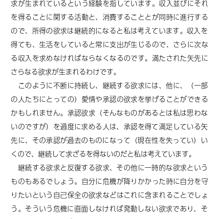
求が生まれているという経験を指しています。収入並びにそれ
を得ることに関する活動と、消費することとが同時に進行する
ので、所得の欲求は継続的になる
と私は考えています
。収入を
得ても、生活をしていると常に支出が生じるので、さらに次な
る収入を求めなければならなくなるのです。満たされた矢先に
さらなる欲求が生まれる
わけ
です。
このように不断に持続し、継続する欲求には、他に、（一部
の人たちにとっての）愛情や承認の欲求を挙げることができる
かもしれません。
承認欲求（そんなものがあるとは私は思わな
いのですが）を過度に求める人は、
承認を得て満足している矢
先に、その承認が過去のものになって
（現在性を失ってい）
い
くので、継続して求
ざるを得ない
のだと私は考えています。
継続する欲求と反復する欲求、その他に一時的な欲求という
ものもあるでしょう。自分に危機が降りかかった時に自分を守
りたいという自己保全の欲求などはこれに含まれることでしょ
う。
そういう危機に直面しなければ発動しない欲求であり、
そ