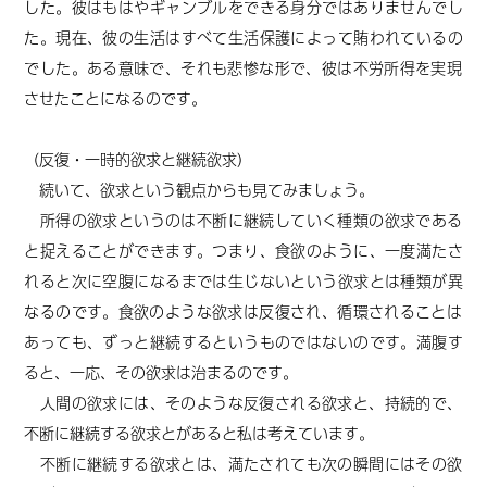
した。彼はもはやギャンブルをできる身分ではありませんでし
た。現在、彼の生活はすべて生活保護によって賄われているの
でした。ある意味で、
それも悲惨な形で、
彼は不労所得を実現
させた
ことになる
のです。
（反復・一時的欲求と継続欲求）
続いて、
欲求という観点からも見てみましょう。
所得の欲求というのは不断に継続していく種類の欲求である
と捉えることができます。つまり、食欲のように、一度満たさ
れると次に空腹になるまでは生じないという欲求とは種類が異
なるのです。
食欲の
ような欲求は反復され、循環されることは
あっても、ずっと継続するというものではないのです。満腹す
ると、一応、その欲求は治まるのです。
人間の欲求には、そのような反復される欲求と、持続的で、
不断に継続する欲求とがあると私は考えています。
不断に継続する欲求とは、満たされても次の瞬間にはその欲