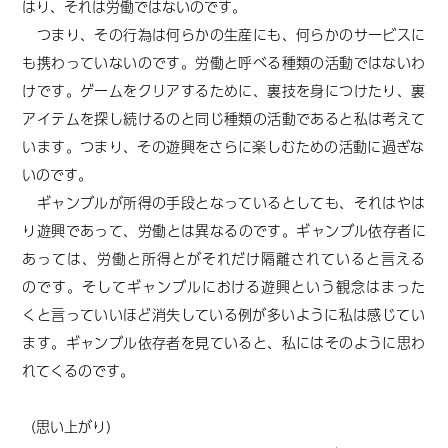
はり、それは労働ではないのです。
つまり、その行為は何らかの生産にも、何らかのサービスに
も携わっていないのです。労働と呼べる種類の活動ではない
わ
け
です。ゲームをクリアするために、裏技を身につけたり、裏
アイテムを探し続けるのと同じ種類の活動
であると私は考えて
います
。
つまり、
その遊興をさらに楽しむための活動に過ぎな
いのです。
ギャンブルが所得の手段となっているとしても、それはやは
り遊興であって、労働とは異なるのです。ギャンブル依存者に
あっては、労働と所得とがそれだけ隔離されている
と言える
の
です。そしてギャンブルにおける遊興という観念はまった
く
と言っていいほど
消失している
例が多いように私は感じてい
ます
。ギャンブル依存者を見ていると、私にはそのように思わ
れてくるのです。
（思い上がり）