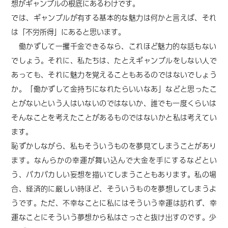
想が
ギャンブルの
根底にあるわけです。
では、ギャンブルが有する基本的な魅力は何かと言えば、それ
は「不労所得」にあると思います。
働かずして一攫千金できるなら、これほど魅力的な話もない
でしょう。それに、私たちは、たとえギャンブルをしない人で
あっても、それに魅力を覚えることもあるのではないでしょう
か。「働かずして金持ちになれたらいいなあ」などと思ったこ
とがないと
いう人はいないのではないか、誰でも一度くらいは
そんなことを考えたことがあるものではないかと私は考えてい
ます。
恥ずかしながら、私もそういうものを夢見てしまうことがあり
ます。なんらかの幸運が舞い込んで大金を手にするなどとい
う、バカバカしい妄想を描いてしまうこともあります。
私の場
合、
経済的に厳しい時ほど、そういうものを夢想してしまうよ
うです。ただ、不幸なことに私にはそういう幸運は訪れず、幸
運なことにそういう夢想から私はさっさと抜け出すのです。
少