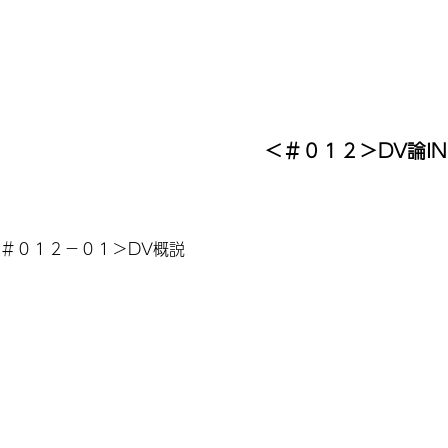
＜＃０１２＞DV論IN
＃
０１２－０１
＞
DV概説