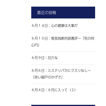
最近の投稿
６月１４日：心の健康は大事だ
６月１０日：唯我独断的読書評～『死の同
心円』
６月９日：厄介な
６月６日：ミステリバカにクスリなし～
『赤い鎧戸のかげで』
６月４日：６月に入って（２）