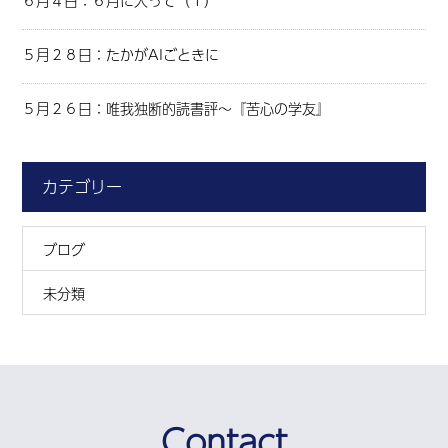
６月４日：６月に入って（１）
５月２８日：たかがAIごときに
５月２６日：唯我独断的読書評～『苦心の学友』
カテゴリー
ブログ
未分類
Contact