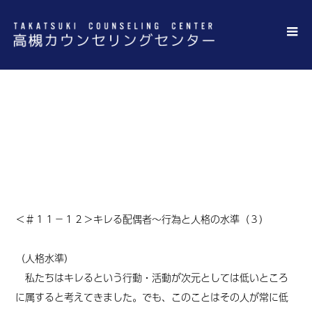
＜＃０１１－１２＞キレる配偶者～行為
と人格の水準（３）
＜
＃１１
－１２＞キレる配偶者～行為と人格の水準（３）
（人格水準）
私たちはキレるという行動・活動が次元としては低いところ
に属すると考えてきました。でも、このことはその人が常に低