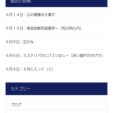
最近の投稿
６月１４日：心の健康は大事だ
６月１０日：唯我独断的読書評～『死の同心円』
６月９日：厄介な
６月６日：ミステリバカにクスリなし～『赤い鎧戸のかげで』
６月４日：６月に入って（２）
カテゴリー
ブログ