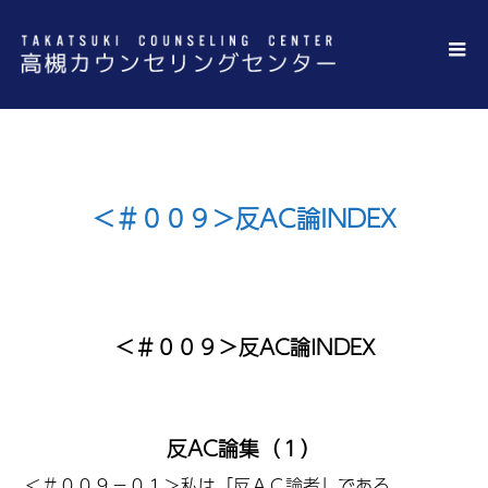
＜＃００９＞反AC論INDEX
＜＃００９＞反AC論INDEX
反AC論集（１）
＜
＃００９－０１＞
私は「反ＡＣ論者」である