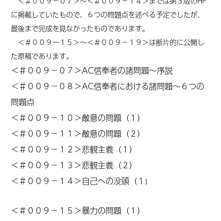
＜＃００９－０７＞～＜＃００９－１４＞までは第３版のHP
に掲載していたもので、６つの問題点を述べる予定でしたが、
最後まで完成を見なかったものであります。
＜＃００９ー１５＞～＜＃００９－１９＞は断片的に公開し
た原稿であります。
＜＃
００９－０７
＞AC信奉者の諸問題～序説
＜
＃００９－０８
＞AC信奉者における諸問題～６つの
問題点
＜
＃００９－１０
＞敵意の問題（１）
＜
＃００９－１１
＞敵意の問題（２）
＜
＃００９－１２
＞悲観主義（１）
＜
＃００９－１３
＞悲観主義（２）
＜
＃００９－１４
＞自己への没頭（１
）
＜＃００９－１５＞暴力の問題（１）