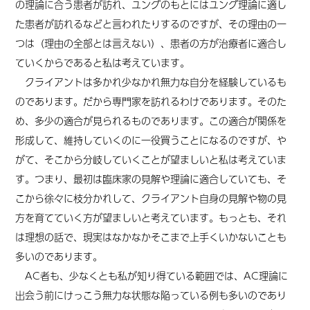
の理論に合う患者が訪れ、ユングのもとにはユング理論に適し
た患者が訪れるなどと言われたりするのですが、その理由の一
つは（理由の全部とは言えない）、患者の方が治療者に適合し
ていくからであると私は考えています。
クライアントは多かれ少なかれ無力な自分を経験しているも
のであります。だから専門家を訪れるわけであります。そのた
め、多少の適合が見られるものであります。この適合が関係を
形成して、維持していくのに一役買うことになるのですが、や
がて、そこから分岐していくことが望ましいと私は考えていま
す。つまり、最初は臨床家の見解や理論に適合していても、そ
こから徐々に枝分かれして、クライアント自身の見解や物の見
方を育てていく方が望ましいと考えています。もっとも、それ
は理想の話で、現実はなかなかそこまで上手くいかないことも
多いのであります。
AC者も、少なくとも私が知り得ている範囲では、AC理論に
出会う前にけっこう無力な状態な陥っている例も多いのであり