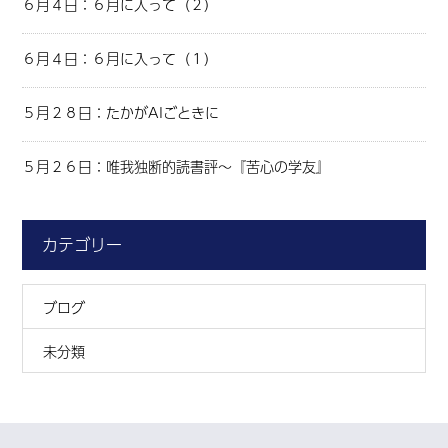
６月４日：６月に入って（２）
６月４日：６月に入って（１）
５月２８日：たかがAIごときに
５月２６日：唯我独断的読書評～『苦心の学友』
カテゴリー
ブログ
未分類