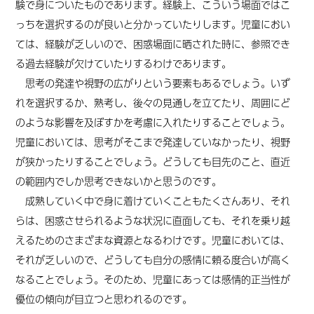
験で身についたものであります。経験上、こういう場面ではこ
っちを選択するのが良いと分かっていたりします。児童におい
ては、経験が乏しいので、困惑場面に晒された時に、参照でき
る過去経験が欠けていたりするわけであります。
思考の発達や視野の広がりという要素もあるでしょう。いず
れを選択するか、熟考し、後々の見通しを立てたり、周囲にど
のような影響を及ぼすかを考慮に入れたりすることでしょう。
児童においては、思考がそこまで発達していなかったり、視野
が狭かったりすることでしょう。どうしても目先のこと、直近
の範囲内でしか思考できないかと思うのです。
成熟していく中で身に着けていくこともたくさんあり、それ
らは、困惑させられるような状況に直面しても、それを乗り越
えるためのさまざまな資源となるわけです。児童においては、
それが乏しいので、どうしても自分の感情に頼る度合いが高く
なることでしょう。そのため、児童にあっては感情的正当性が
優位の傾向が目立つと思われるのです。