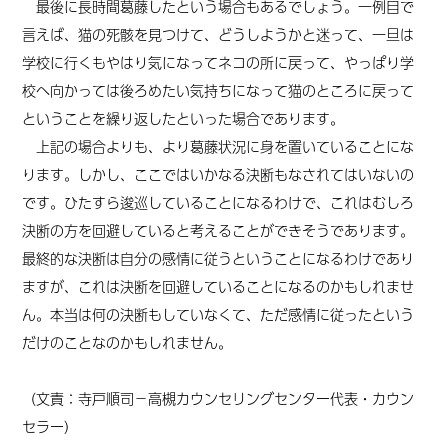
最後に長時間葛藤したという場合もあるでしょう。一例目で
言えば、猫の死骸を見つけて、どうしようかと迷って、一旦は
学校に行くもやはり気になってネコの所に戻って、やっぱり学
校へ向かっては後ろめたい気持ちになって猫のところに戻って
ということを繰り返したといった場合であります。
上記の場合よりも、より葛藤状況に身を置いていることにな
ります。しかし、ここではいかなる決断もなされてはいないの
です。ひたすら逡巡していることになるわけで、これはむしろ
決断の方を回避していると考えることができそうであります。
最終的な決断は自分の感情に従うということになるわけであり
ますが、これは決断を回避していることになるのかもしれませ
ん。本当は何の決断もしていなくて、ただ感情に従ったという
だけのことなのかもしれません。
（文責：寺戸順司－高槻カウンセリングセンター代表・カウン
セラー
）