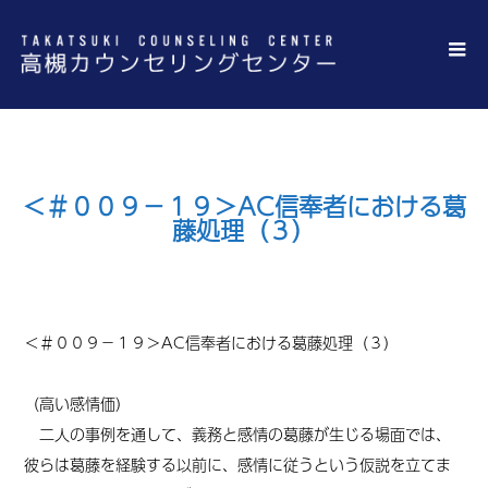
＜＃００９－１９＞AC信奉者における葛
藤処理（３）
＜
＃００９－１９
＞AC信奉者における葛藤処理
（３）
（高い感情価）
二人の事例を通して、義務と感情の葛藤が生じる場面では、
彼らは葛藤を経験する以前に、感情に従うという仮説を立てま