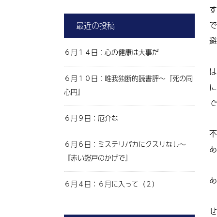
す
で
最近の投稿
避
６月１４日：心の健康は大事だ
は
６月１０日：唯我独断的読書評～『死の同
に
心円』
で
６月９日：厄介な
不
６月６日：ミステリバカにクスリなし～
あ
『赤い鎧戸のかげで』
あ
６月４日：６月に入って（２）
せ