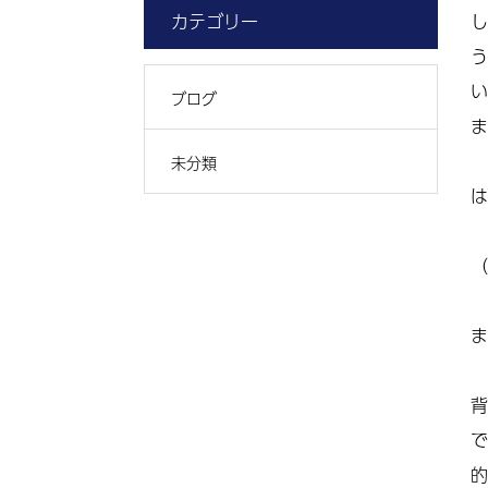
カテゴリー
し
う
い
ブログ
ま
未分類
は
（
ま
背
で
的