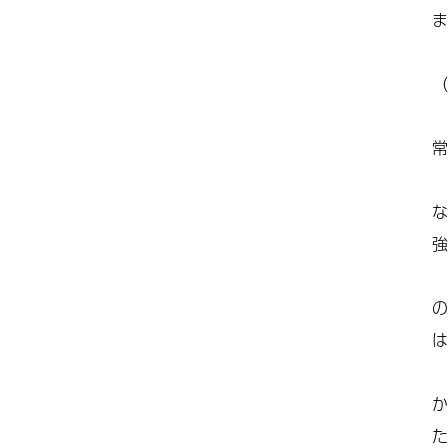
ま
（
常
な
強
の
は
か
た