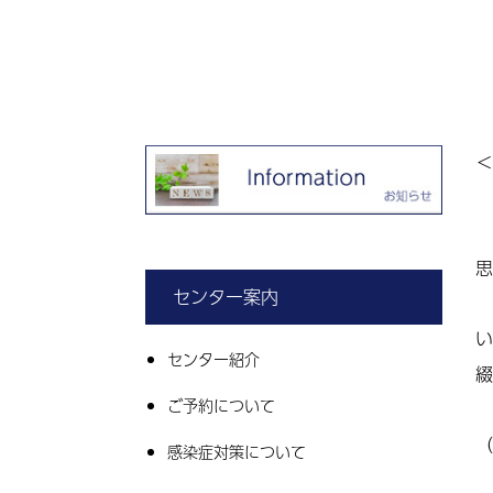
＜
思
センター案内
い
センター紹介
綴
ご予約について
（
感染症対策について