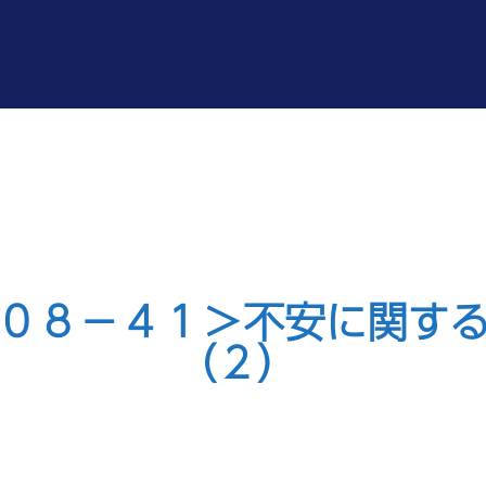
０８－４１＞不安に関す
（２）