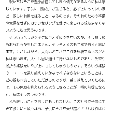
親たちはそこを過小評価してしまう傾向があるように私は感
じています。子供に
「
動き
」
が生じると、必ずといっていいほ
ど、激しい時期を経ることになるのです。その時のための準備
や覚悟をせずにカウンセリングを受けに来られる親も少なくな
いように私は思うのです。
そういう苦しみを子供に与えずにできないのか、そう願う親
もおられるかもしれません。そう考えるのも当然であると思い
ます。しかしながら、人間はどこかでこれを経験するものだと
私は思います。人生は思い通りに行かないものであり、失望や
挫折の経験をいやが上にもしてしまうものです。そういう経験
の一つ一つを乗り越えていかなければならないということは、
どの親も同意していただけるのですが、乗り越えていくために
は、そ
の体験を
抱えられるように
なることが一番の前提になる
と、
私はそう思うのです。
私も厳しいことを言うかもしれません。この社会で子供に生
きて欲しいと願うなら、子供にそれを乗り越えさせなければな