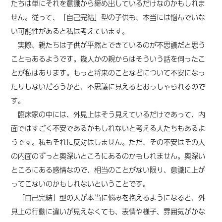
たちは単にそれを意識から締め出しているだけなのかもしれま
せん。従って、「自己完結」型の子供も、本当には悩んでいな
い可能性が
あると
私は考えています。
実際、親たちは子供が平然とできているのが不思議だと思う
こともあるようです。幾人かの親からはそういう話を伺ったこ
とが私はあります。もっと将来のこと
など
について不安になっ
たりしないだろうかと、不思議に見えるとおっしゃられるので
す。
臨床家の中には、外見上はそう見えているだけであって、内
面ではすごく不安であるかもしれないと考える人たちもあるよ
うです。私もそれに反対はしません。ただ、その不安はその人
の内面のずっと奥深いところにあるのかもしれません。
奥深い
ところにある感情なので、相当のことがない限り、意識に上が
ってこないのかもしれないということです。
「自己完結」型の人が本当に悩みを抱えるようになると、外
見上の行動に違いが見えなくても、表情や様子、雰囲気がかな