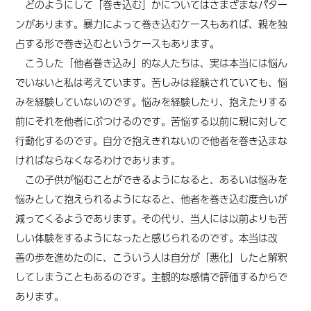
どのようにして「巻き込む」かについてはさまざまなパター
ンがあります。暴力によって巻き込むケースもあれば、親を独
占する形で巻き込むというケースもあります。
こうした「他者巻き込み」的な人たちは、実は本当には悩ん
でいない
と私は考えています
。苦しみは経験されていても、悩
みを経験していないのです。悩みを経験したり、抱えたりする
前にそれを他者にぶつけるのです。苦悩する以前に親に対して
行動化するのです。
自分で抱えきれないので他者を巻き込まな
ければならなくなるわけであります。
この子供が悩むことができるようになると、あるいは悩みを
悩みとして抱えられるようになると、他者を巻き込む度合いが
減ってくる
ようであります。
その代り、当人には以前よりも苦
しい体験をするようになったと感じられるのです。本当は改
善
の
歩を進めたのに、こういう人は自分が「悪化」したと解釈
してしまうこともあるのです。
主観的な感情で評価するからで
あります。