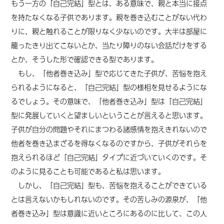
もう一方の「自己完結」型とは、ある意味で、親と本当に接点
を持たなくなる子供であります。親を巻き込むことがない代わ
りに、親と触れることが限りなく少ないのです。大半は部屋に
籠ったきり出てこないとか、当たり障りのない会話だけをする
とか、そうした形で確認できる型であります。
もし、「他者巻き込み」型で応じてきた子供が、苦悩を抱え
られるようになると、「自己完結」型の様相を見せるようにな
るでしょう。その意味で、「他者巻き込み」型は「自己完結」
型に発展していくと望ましいということが言えると思います。
子供が自分の問題やそれにまつわる諸感情を抱えきれないので
他者を巻き込まざるを得なくなるのですから、子供がそれらを
抱えられるほど「自己完結」タイプに近づいていくのです。そ
のように見ることも可能であると私は思います。
しかし、「自己完結」型も、苦悩を抱えることができている
とは言えない
かもしれない
のです。その苦しみの源泉が、「他
者巻き込み」型は意識に近いところにあるのに比して、この人