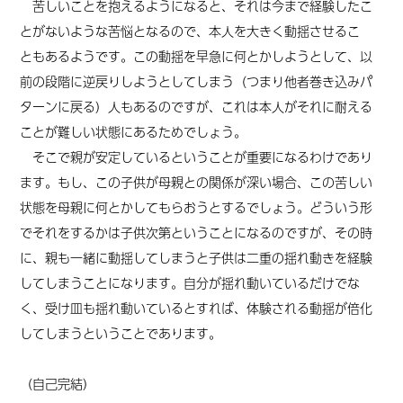
苦しいことを抱えるようになると、それは今まで経験したこ
とがないような苦悩となるので、本人を大きく動揺させるこ
と
もある
ようです。この動揺を早急に何とかしようとして、以
前の段階に逆戻りしようとしてしまう
（つまり他者巻き込みパ
ターンに戻る）
人もあるのですが、これは本人がそれに耐える
ことが難しい状態にある
ためでしょう。
そこで親が安定しているということが重要になるわけであり
ます。もし、この子供が母親との関係が深い場合、この苦しい
状態を母親に何とかしてもらおうとするでしょう。どういう形
でそれをするかは子供次第ということになるのですが、その時
に、親も一緒に動揺してしまうと子供は二重の揺れ動きを経験
してしまうことになります。自分が揺れ動いているだけでな
く、受け皿も揺れ動いているとすれば、体験される動揺が
倍化
して
しまうということであります。
（自己完結）