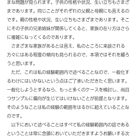
まな問題が見られます。子供の性格や状況、生い立ちもさまざ
まであります。同じことがそれぞれの父親と母親にも言えるの
です。親の性格や状況、生い立ちもさまざまであります。そこ
にその子供の兄弟姉妹が関係してくると、
家族の在り方は
さら
に複雑になってくるのであります。
さまざまな家族があるとは言え、私のところに来談される
方々にはある程度の傾向も見られるので、本項ではそれを綴ろ
うと思います。
ただ、これは私の経験範囲内で述べることなので、一般化す
るわけにはいかないという点はご了承いただきたく思います。
一般化しようとするなら、もっと多くのケースを検討し、
尚且
つ
サンプルに偏向が生じてはいけないことが前提となります。
そのようなことは私の経験の範囲を
は
るかに超えていることな
のです。
以下において述べることはすべて私の経験範囲内の話である
ということは常に念頭においていただきますようお願いする次