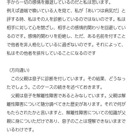
手から一切の感情を撤退しているのだと私は思います。
例えば道端で喚いている人を見て、私が「あいつは病気だ」と
評する時、私はその人を診断しているのではないのです。私は
相手に対して心を閉ざし、相手との感情的関わりを回避してい
るのです。感情的関わりを拒絶し、ただ、ある名前を付すこと
で他者を非人格化しているに過ぎないのです。それによって、
私はその他者を排斥している
ことになる
のです
（方向違い）
この父親は息子に診断を付しています。その結果、どうなっ
たでしょう。このケースの続きを述べておきます。
父親は息子を解離性障害であるとみなしています。父親は解
離性障害について随分調べてきた歴史があります。それで何が
もたらされたかと言いますと、解離性障害についての知識が父
親に身についただけであり、息子のことは理解できないままで
いるわけです。