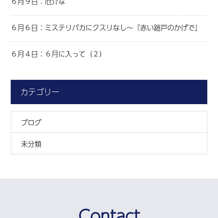
６月９日：厄介な
６月６日：ミステリバカにクスリなし～『赤い鎧戸のかげで』
６月４日：６月に入って（２）
カテゴリー
ブログ
未分類
Contact