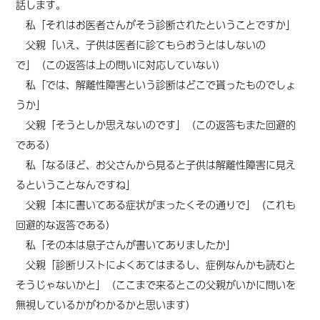
話します。
私「それはお医者さんがそう診断されたということですか」
父親「いえ、子供は医者に診てもらおうとはしないの
で」
（
この返答
は
上の
問
いに対応していない
）
私「では、解離性障害という診断はどこで貰ったものでしょ
うか」
父親「そうとしか思えないのです」
（
この返答もまた回避的
である）
私「なるほど、お父さんから見ると子供は解離性障害に見え
るということなんですね」
父親「本に書いてある症状がまったくその通りで」
（
これも
回避的な返答である）
私「その本は息子さんが書いてありましたか」
父親「診断リストによくあてはまるし、症例なんかも読むと
そうじゃないかと」
（
ここまで来るとこの父親がいかに問いを
無視しているかがわかるかと思います）