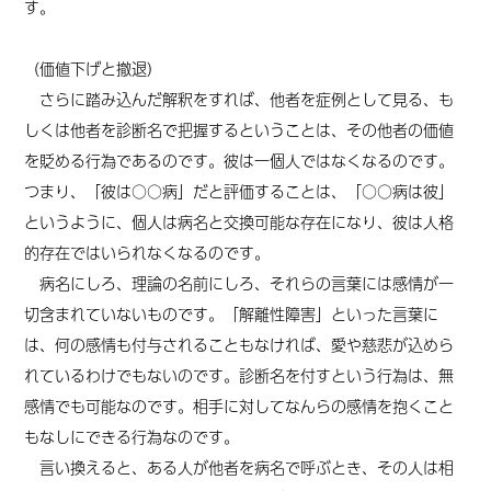
す。
（価値下げと撤退）
さらに踏み込んだ解釈をすれば、他者を症例として見る、も
しくは他者を診断名で把握するということは、その他者の価値
を貶める行為であるのです。彼は一個人ではなくなるのです。
つまり、「彼は○○病」だと評価することは、「○○病
は
彼」
というように、個人は病名と交換可能な存在になり、彼は人格
的存在ではいられなくなるのです。
病名にしろ、理論の名前にしろ、それらの言葉には感情が一
切含まれていないものです。「解離性障害」といった言葉に
は、何の感情も付与されることもなければ、愛や慈悲が込めら
れているわけでもないのです。診断名を付すという行為は、無
感情でも可能なのです。相手に対してなんらの感情を抱くこと
もなしにできる行為なのです。
言い換えると、ある人が他者を病名で呼ぶとき、その人は相