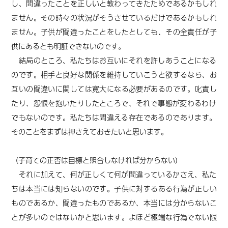
し、間違ったことを正しいと教わってきたためであるかもしれ
ません。その時々の状況がそうさせているだけであるかもしれ
ません。子供が間違ったことをしたとしても、その全責任が子
供にあると
も明証
できないのです。
結局のところ、私たちはお互いにそれを許しあうことになる
のです。相手と良好な関係を維持していこうと欲するなら、お
互いの間違いに関しては寛大になる必要があるのです。叱責し
たり、怨恨を抱いたりしたところで、それで
事態が
変わるわけ
でもないのです。
私たちは間違える存在であるのであります。
そのことをまずは押さえておきたいと思います。
（子育ての正否は目標と照合しなければ分からない）
それに加えて、何が正しくて何が間違っているかさえ、私た
ちは本当には知らないのです。子供に対するある行為が正しい
ものであるか、間違ったものであるか、本当には分からないこ
とが多いのではないかと思います。よほど極端な行為でない限