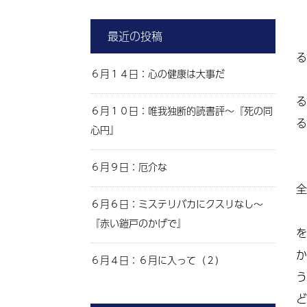
最近の投稿
る
６月１４日：心の健康は大事だ
る
６月１０日：唯我独断的読書評～『死の同
る
心円』
６月９日：厄介な
全
６月６日：ミステリバカにクスリなし～
『赤い鎧戸のかげで』
を
か
６月４日：６月に入って（２）
う
ど