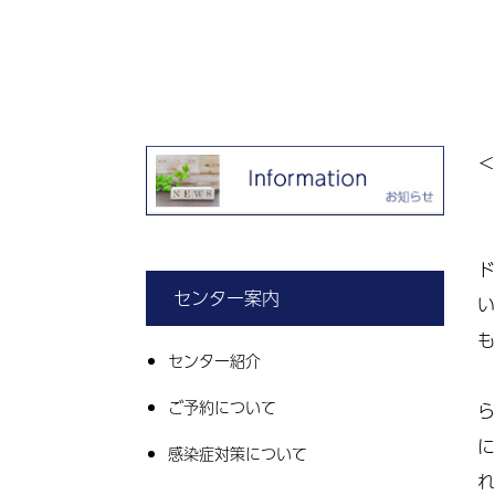
＜
ド
センター案内
い
も
センター紹介
ご予約について
ら
に
感染症対策について
れ