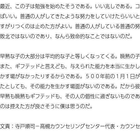
最近、この子は勉強を始めたそうである。いい兆しである。コ
ばいい。普通の人がしてきたような努力をしていけたらいいと
すがりつくのは止めた方がよい。普通の人がしている普通の努
敗北ではないのであり、なんら致命的なことではないのだ。
早熟な子の大部分は平均的な子と等しくなってくる。晩熟の子
また、ギフテッドと言えども、与えられた能力を本当に生かし
かす場がなかったりするからである。５００年前の１月１日が
たとしても、その能力を生かす場面がないのである。だから彼
早熟も晩熟もギフテッドも、その人の個性に過ぎないものであ
のは控えた方が良さそうに僕は思うのだ。
文責：寺戸順司－高槻カウンセリングセンター代表・カウンセ