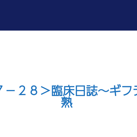
７－２８＞臨床日誌～ギフ
熟