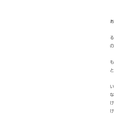
あ
る
の
も
と
い
な
け
け