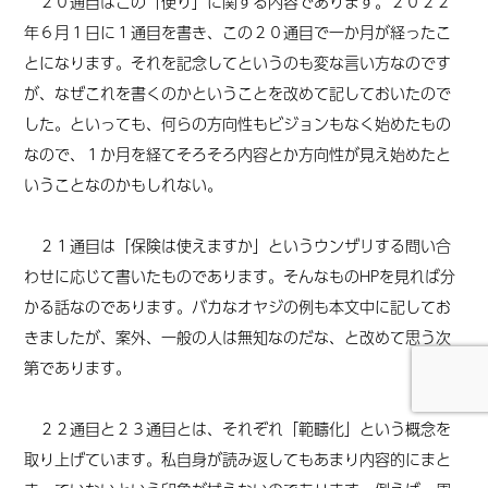
２０通目はこの「便り」に関する内容であります。２０２２
年６月１日に１通目を書き、この２０通目で一か月が経ったこ
とになります。それを記念してというのも変な言い方なのです
が、なぜこれを書くのかということを改めて記しておいたので
した。といっても、何らの方向性もビジョンもなく始めたもの
なので、１か月を経てそろそろ内容とか方向性が見え始めたと
いうことなのかもしれない。
２１通目は「保険は使えますか」というウンザリする問い合
わせに応じて書いたものであります。そんなものHPを見れば分
かる話なのであります。バカなオヤジの例も本文中に記してお
きましたが、案外、一般の人は無知なのだな、と改めて思う次
第であります。
２２通目と２３通目とは、それぞれ「範疇化」という概念を
取り上げています。私自身が読み返してもあまり内容的にまと