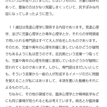
かという点を取り上げました。とはいうものの、分量の関係も
あって、最後の方はかなり飛躍しまくっていて、尻すぼみな内
容になってしまったように思う。
１１通目は発達心理学に関係する内容であります。発達心理
学、並びに児童心理学とか青年心理学とか、それらの学問領域
で用いられる専門語はすべて大人が命名したものであります。
そのため、児童や青年の心理を的確に表しているかどうか疑問
でもあるように私は思うのです。反抗期という言葉一つ取って
も、児童や青年の心理を的確に表現しているかどうかが疑問に
思われてくるのであります。しかし、専門語はまだいいとして
も、そういう言葉から一般の人が形成するイメージの方に問題
を覚えることが私にはありまして、本項を書いた動機もそれに
よるものでした。
ちなみに、その他の領域では、臨床心理学とか精神医学など
にも同じ事情が見られると私は考えています。病名とか臨床像