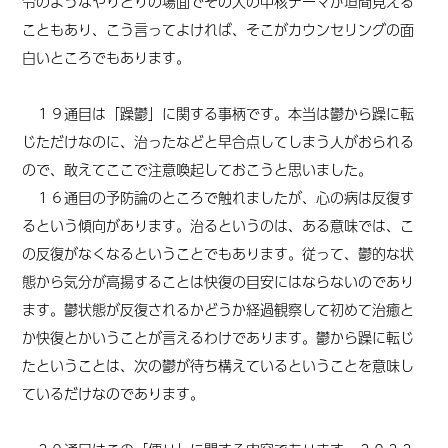
令のようなやりとりの場面でその人の中核テーマが垣間見える
こともあり、こう言ってよければ、そこがカウンセリングの面
白いところでもあります。
１９通目は「躁鬱」に関する事柄です。本当は鬱から躁に転
じただけなのに、治ったなどと早合点してしまう人がおられる
ので、敢えてここで注意喚起しておこうと思いました。
１６通目の予防論のところで触れましたが、心の病は反復す
るという傾向があります。治るというのは、ある意味では、こ
の反復がなくなるということでもあります。従って、鬱的な状
態から気分が高揚することは快復の目安にはならないのであり
ます。鬱状態が反復されるかどうか経過観察して初めて治癒と
か快復とかいうことが言えるわけであります。鬱から躁に転じ
たということは、次の鬱が待ち構えているということを意味し
ているだけなのであります。