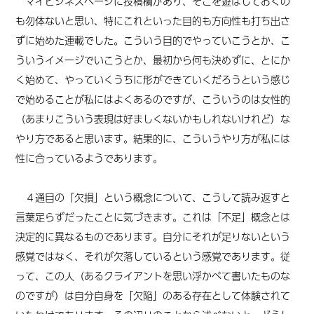
マイビジネスページに投稿欄
があり、そこを遊ばしておくの
も勿体ないと思い、特にこれといった目的も方向性も打ち出さ
ずに始めた連載でした。こういう目的でやっていこうとか、こ
ういうイメージでいこうとか、最初から何も決めずに、とにか
く始めて、やっていくうちに形ができていくだろうという感じ
で始めることが私にはよくあるのですが、こういうのは女性的
（あまりこういう表現は好ましくないかもしれないけれど）な
やり方であると思います。結果的に、こういうやり方が私には
性に合っているようであります。
４通目の「欠損」という概念について、こうして読み返すと
言葉足らずだったことに気づきます。これは「不足」概念とは
決定的に異なるものであります。自分にそれが足りないという
感覚ではなく、それが欠落しているという感覚であります。従
って、この人（あるクライアントを思い浮かべて書いたものな
のですが）は自分自身を「欠陥」のある存在として体験されて