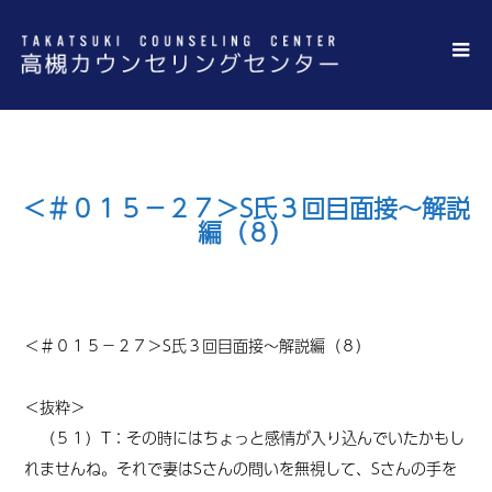
＜＃０１５－２７＞S氏３回目面接～解説
編（８）
＜＃０１５－２７＞S氏３回目面接～解説編（８）
＜抜粋＞
（５１）T：その時にはちょっと感情が入り込んでいたかもし
れませんね。それで妻はSさんの問いを無視して、Sさんの手を