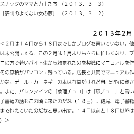
スナックのママと力士たち
（２０１３．３．３）
「
評判
の
よくない
女の夢」
（２０１３．３．２）
２０１３年２月
＜２月は１４日から１８日までしかブログを書いていない。他
は未公開にする。この２月は１月よりもさらに忙しくなり、ブ
ニの方で若いバイト生から頼まれたのを契機にマニュアルを作
その原稿がパソコンに残っている。店長と共同でマニュアル作
かな。デール・カーネギーの本は有益だけれど自己理解に資さ
。また、バレンタインの「義理チョコ」は「恩チョコ」と言い
子書籍の話もこの頃に来たのだな（１８日）。結局、電子書籍
まで抱えていたのだなと思い出す。１４日以前と１８日以降は
）＞