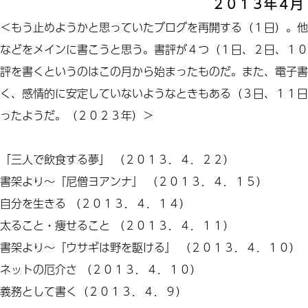
２０１３年４月
＜もう止めようかと思っていたブログを再開する（１日）。他
などをメインに書こうと思う。書評が４つ（１日、２日、１０
評を書くというのはこの月から始まったものだ。また、電子書
く、感情的に安定していないようなときもある（３日、１１日
ったようだ。（２０２３年）＞
「
三人
で
飲食する
夢」
（２０１３．４．２２）
書架より～『尼僧ヨアンナ』
（２０１３．４．１５）
自分を生きる
（２０１３．４．１４）
太ること・痩せること
（２０１３．４．１１）
書架より
～『
ウサギは野を駆ける
』
（２０１３．４．１０）
ネット
の
厄介さ
（２０１３．４．１０）
義務として書く
（２０１３．４．９）