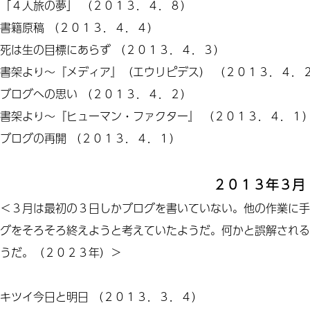
「
４人
旅の夢」
（２０１３．４．８）
書籍原稿
（２０１３．４．４）
死は生の目標
に
あらず
（２０１３．４．３）
書架より～『メディア』（エウリピデス）
（２０１３．４．
ブログへの思い
（２０１３．４．２）
書架より～
『ヒューマン・ファクター』
（２０１３．４．１
ブログの再開
（２０１３．４．１）
２０１３年３月
＜３月は最初の３日しかブログを書いていない。他の作業に手
グをそろそろ終えようと考えていたようだ。何かと誤解される
うだ。（２０２３年）＞
キツイ今日と明日
（２０１３．３．４）