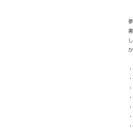
夢
書
し
か
・
・
・
・
・
・
・