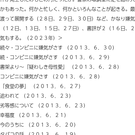
かもあった。何かと忙しく、何かといろんなことが起きる。最
渡って展開する（２８日、２９日、３０日）など、かなり嫌気
（１２日、１３日、１５日、２７日）、書評が２（１６日、２
気もする。（２０２３年）＞
続々
・
コンビニ
に
嫌気がさす
（２０１３．６．３０）
続・
コンビニに嫌気がさす
（２０１３．６．２９）
書架より
～『
疑わしき母性愛
』
（２０１３．６．２８）
コンビニに嫌気がさす
（２０１３．６．２８）
「
食堂の
夢」
（２０１３．６．２７）
追われて
（２０１３．６．２３）
劣等感
に
ついて
（２０１３．６．２３）
幸福度
（２０１３．６．２１）
今のうちに
（２０１３．６．２０）
タバコの話
（２０１３．６．１９）