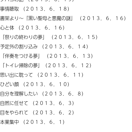
事情聴取
（２０１３．６．１８）
書架より
～『
黒い聖母
と
悪魔
の謎』
（２０１３．６．１６）
心と体
（２０１３．６．１６）
「
祭りの終わり
の夢」
（２０１３．６．１５）
予定外の割り込み
（２０１３．６．１４）
「
伴奏
を
つける
夢」
（２０１３．６．１３）
「
トイレ掃除の
夢」
（２０１３．６．１２）
思い出
に
耽って
（２０１３．６．１１）
ひどい顔
（２０１３．６．１０）
自分を理解したい
（２０１３．６．８）
自然
に
任せて
（２０１３．６．３）
目を
やられて
（２０１３．６．２）
本業集中
（２０１３．６．１）