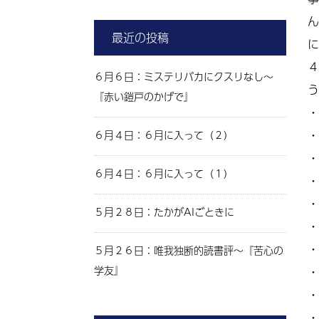
ん
最近の投稿
に
４
６月６日：ミステリバカにクスリなし～
う
『赤い鎧戸のかげで』
・
・
６月４日：６月に入って（２）
・
６月４日：６月に入って（１）
・
・
５月２８日：たかがAIごときに
・
・
５月２６日：唯我独断的読書評～『苦心の
学友』
・
・
・