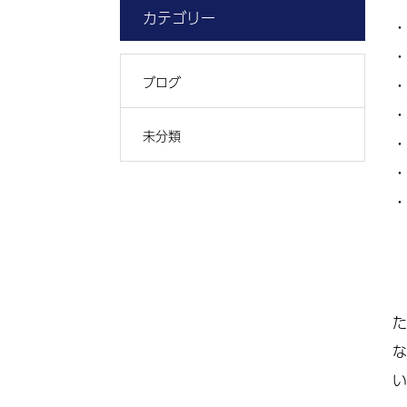
カテゴリー
・
・
ブログ
・
・
未分類
・
・
・
た
な
い