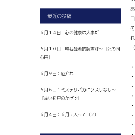
あ
最近の投稿
日
そ
６月１４日：心の健康は大事だ
れ
（
６月１０日：唯我独断的読書評～『死の同
心円』
・
６月９日：厄介な
・
・
６月６日：ミステリバカにクスリなし～
・
『赤い鎧戸のかげで』
・
６月４日：６月に入って（２）
・
・
・