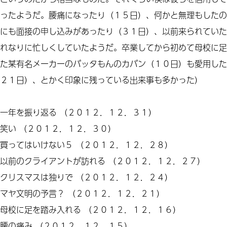
ったようだ。腰痛になったり（１５日）、何かと無理もしたの
にも面接の申し込みがあったり（３１日）、以前来られていた
れなりに忙しくしていたようだ。卒業してから初めて母校に足
た某有名メーカーのバッタもんのカバン（１０日）も愛用した
２１日）、とかく印象に残っている出来事も多かった）
一年を振り返る
（２０１２．１２．３１）
笑い
（２０１２．１２．３０）
買ってはいけない５
（２０１２．１２．２８）
以前のクライアントが訪れる
（２０１２．１２．２７）
クリスマスは独りで
（２０１２．１２．２４）
マヤ文明の予言？
（２０１２．１２．２１）
母校に足を踏み入れる
（２０１２．１２．１６）
腰の痛み
（２０１２．１２．１５）